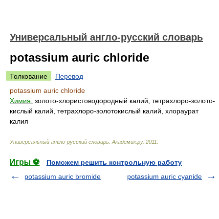
Универсальный англо-русский словарь
potassium auric chloride
Толкование
Перевод
potassium auric chloride
Химия:
золото-хлористоводородный калий, тетрахлоро-золото-
кислый калий, тетрахлоро-золотокислый калий, хлораурат
калия
Универсальный англо-русский словарь
.
Академик.ру
.
2011
.
Игры ⚽
Поможем решить контрольную работу
potassium auric bromide
potassium auric cyanide