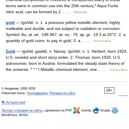
terms were in common use into the 20th century.* Aqua Fortis
nitric acid, can be formed by 2… …
Wikipedia
gold
— /gohld/, n. 1. a precious yellow metallic element, highly
malleable and ductile, and not subject to oxidation or corrosion.
Symbol: Au; at. wt.: 196.967; at. no.: 79; sp. gr.: 19.3 at 20°C. 2. a
quantity of gold coins: to pay in gold. 3. a… …
Universalium
Gold
— /gohld, gawld/, n. Nanay. /gohld/, n. 1. Herbert, born 1924,
U.S. novelist and short story writer. 2. Thomas, born 1920, U.S.
astronomer, born in Austria: formulated the steady state theory of
the universe. * * * I Metallic chemical element, one… …
Universalium
© Академик, 2000-2026
18+
Обратная связь:
Техподдержка
,
Реклама на сайте
👣 Путешествия
Экспорт словарей на сайты
, сделанные на PHP,
Joomla,
Drupal,
WordPress, MODx.